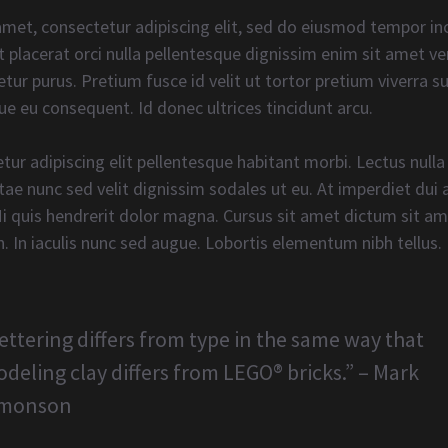
met, consectetur adipiscing elit, sed do eiusmod tempor inc
 placerat orci nulla pellentesque dignissim enim sit amet ve
tetur purus. Pretium fusce id velit ut tortor pretium viverra 
ue eu consequent. Id donec ultrices tincidunt arcu.
tur adipiscing elit pellentesque habitant morbi. Lectus nulla
ae nunc sed velit dignissim sodales ut eu. At imperdiet dui
Mi quis hendrerit dolor magna. Cursus sit amet dictum sit ame
. In iaculis nunc sed augue. Lobortis elementum nibh tellus.
ettering differs from type in the same way that
deling clay differs from LEGO® bricks.” – Mark
imonson