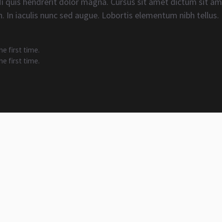
Mi quis hendrerit dolor magna. Cursus sit amet dictum sit ame
. In iaculis nunc sed augue. Lobortis elementum nibh tellus.
he first time.
he first time.