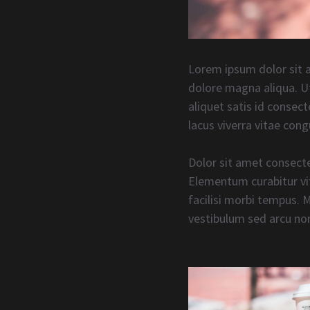
Lorem ipsum dolor sit a
dolore magna aliqua. Ut
aliquet satis id consec
lacus viverra vitae cong
Dolor sit amet consecte
Elementum curabitur vit
facilisi morbi tempus. 
vestibulum sed arcu non