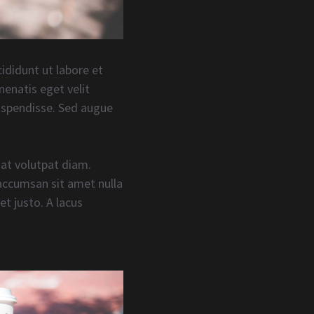
ididunt ut labore et
nenatis eget velit
suspendisse. Sed augue
 at volutpat diam.
 accumsan sit amet nulla
t justo. A lacus