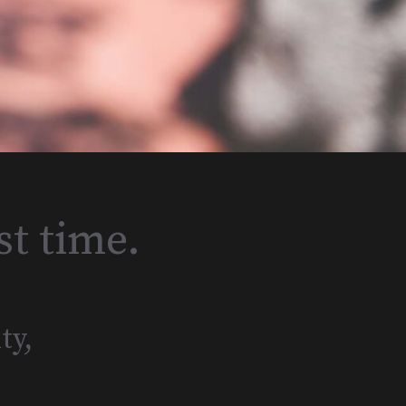
st time.
ty,