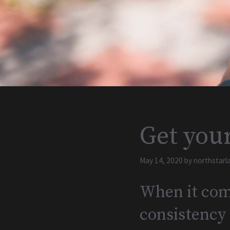
Get your
May 14, 2020
by
northstarl
When it come
consistency 