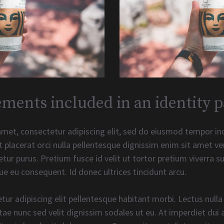
ents included in an identity p
met, consectetur adipiscing elit, sed do eiusmod tempor inc
 placerat orci nulla pellentesque dignissim enim sit amet ve
tetur purus. Pretium fusce id velit ut tortor pretium viverra 
ue eu consequent. Id donec ultrices tincidunt arcu.
tur adipiscing elit pellentesque habitant morbi. Lectus nulla
ae nunc sed velit dignissim sodales ut eu. At imperdiet dui