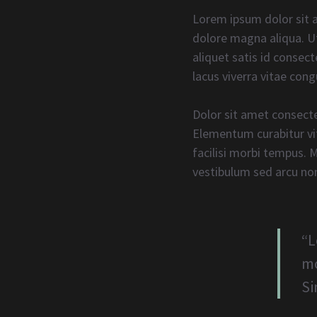
Lorem ipsum dolor sit a
dolore magna aliqua. Ut
aliquet satis id consec
lacus viverra vitae cong
Dolor sit amet consecte
Elementum curabitur vit
facilisi morbi tempus. 
vestibulum sed arcu non
“L
mo
S