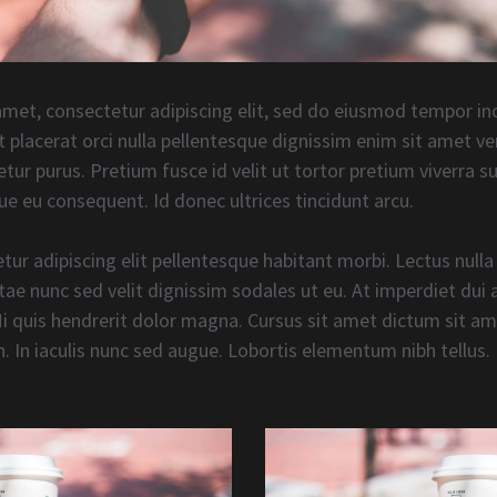
met, consectetur adipiscing elit, sed do eiusmod tempor inc
 placerat orci nulla pellentesque dignissim enim sit amet ve
tetur purus. Pretium fusce id velit ut tortor pretium viverra 
ue eu consequent. Id donec ultrices tincidunt arcu.
tur adipiscing elit pellentesque habitant morbi. Lectus nulla
ae nunc sed velit dignissim sodales ut eu. At imperdiet dui
Mi quis hendrerit dolor magna. Cursus sit amet dictum sit ame
. In iaculis nunc sed augue. Lobortis elementum nibh tellus.